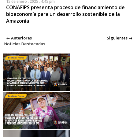
15 de enero , 2025 , 4:45 pm
CONAFIPS presenta proceso de financiamiento de
bioeconomía para un desarrollo sostenible de la
Amazonía
Posts navigation
← Anteriores
Siguientes →
Noticias Destacadas