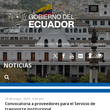
Toggle na
Corporación Nacional de Finanzas Populares
NOTICIAS
29 de mayo , 2025 , 9:06 pm
Convocatoria a proveedores para el Servicio de
transporte institucional