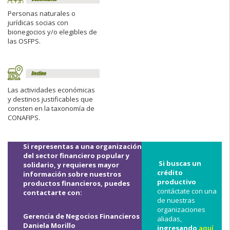
Personas naturales o
jurídicas socias con
bionegocios y/o elegibles de
las OSFPS.
Las actividades económicas
y destinos justificables que
consten en la taxonomía de
CONAFIPS.
Si representas a una organización
del sector financiero popular y
Si buscas un
solidario, y requieres mayor
crédito
información sobre nuestros
productivo
productos financieros, puedes
contáctate con una
contactarte con:
de nuestras
organizaciones
Gerencia de Negocios Financieros
aliadas,
Daniela Morillo
ingresando
aquí