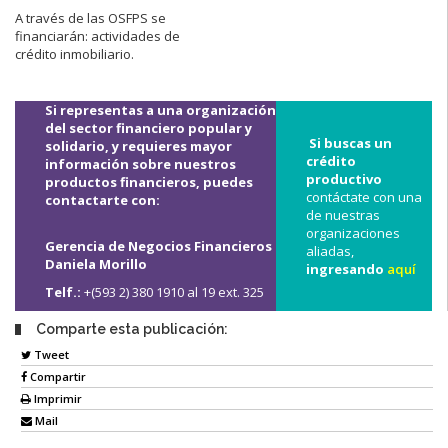
A través de las OSFPS se
financiarán: actividades de
crédito inmobiliario.
Si representas a una organización
del sector financiero popular y
Si buscas un
solidario, y requieres mayor
crédito
información sobre nuestros
productivo
productos financieros, puedes
contáctate con una
contactarte con:
de nuestras
organizaciones
Gerencia de Negocios Financieros
aliadas,
Daniela Morillo
ingresando
aquí
Telf.:
+(593 2) 380 1910 al 19 ext. 325
Comparte esta publicación:
Tweet
Compartir
Imprimir
Mail