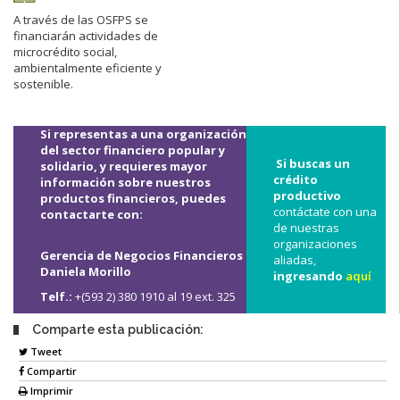
A través de las OSFPS se
financiarán actividades de
microcrédito social,
ambientalmente eficiente y
sostenible.
Si representas a una organización
del sector financiero popular y
Si buscas un
solidario, y requieres mayor
crédito
información sobre nuestros
productivo
productos financieros, puedes
contáctate con una
contactarte con:
de nuestras
organizaciones
Gerencia de Negocios Financieros
aliadas,
Daniela Morillo
ingresando
aquí
Telf.:
+(593 2) 380 1910 al 19 ext. 325
Comparte esta publicación:
Tweet
Compartir
Imprimir