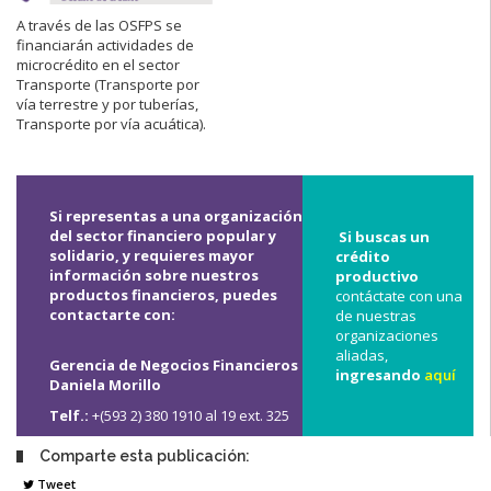
A través de las OSFPS se
financiarán actividades de
microcrédito en el sector
Transporte (Transporte por
vía terrestre y por tuberías,
Transporte por vía acuática).
Si representas a una organización
del sector financiero popular y
Si buscas un
solidario, y requieres mayor
crédito
información sobre nuestros
productivo
productos financieros, puedes
contáctate con una
contactarte con:
de nuestras
organizaciones
aliadas,
Gerencia de Negocios Financieros
ingresando
aquí
Daniela Morillo
Telf.:
+(593 2) 380 1910 al 19 ext. 325
Comparte esta publicación:
Tweet