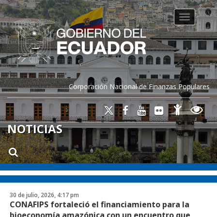
Toggle na
Corporación Nacional de Finanzas Populares
NOTICIAS
30 de julio, 2026, 4:17 pm
CONAFIPS fortaleció el financiamiento para la
bioeconomía amazónica con un encuentro que