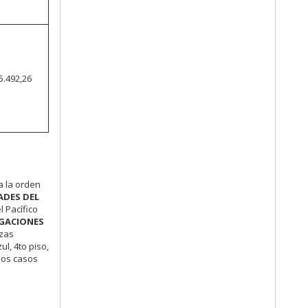
5.492,26
a la orden
ADES DEL
l Pacífico
IGACIONES
nzas
l, 4to piso,
los casos