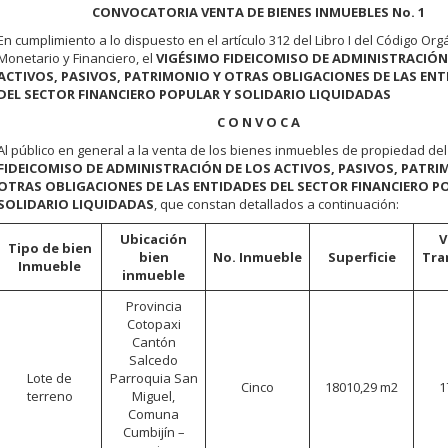
CONVOCATORIA VENTA DE BIENES INMUEBLES No. 1
En cumplimiento a lo dispuesto en el artículo 312 del Libro I del Código Org
Monetario y Financiero, el
VIGÉSIMO FIDEICOMISO DE ADMINISTRACIÓN
ACTIVOS, PASIVOS, PATRIMONIO Y OTRAS OBLIGACIONES DE LAS EN
DEL SECTOR FINANCIERO POPULAR Y SOLIDARIO LIQUIDADAS
C O N V O C A
Al público en general a la venta de los bienes inmuebles de propiedad de
FIDEICOMISO DE ADMINISTRACIÓN DE LOS ACTIVOS, PASIVOS, PATRI
OTRAS OBLIGACIONES DE LAS ENTIDADES DEL SECTOR FINANCIERO P
SOLIDARIO LIQUIDADAS
, que constan detallados a continuación:
Ubicación
V
Tipo de bien
bien
No. Inmueble
Superficie
Tra
Inmueble
inmueble
Provincia
Cotopaxi
Cantón
Salcedo
Lote de
Parroquia San
Cinco
18010,29 m2
1
terreno
Miguel,
Comuna
Cumbijín –