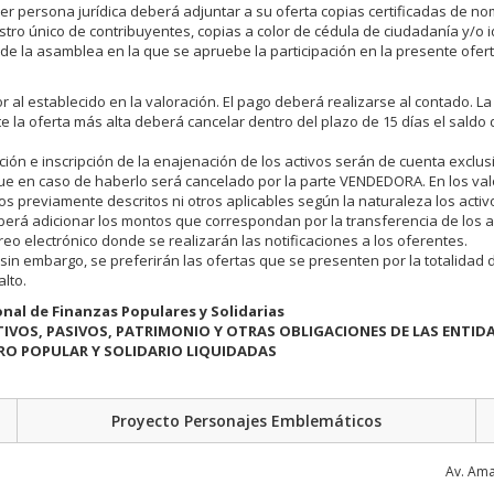
e ser persona jurídica deberá adjuntar a su oferta copias certificadas de 
istro único de contribuyentes, copias a color de cédula de ciudadanía y/o 
ta de la asamblea en la que se apruebe la participación en la presente ofert
 al establecido en la valoración. El pago deberá realizarse al contado. La
e la oferta más alta deberá cancelar dentro del plazo de 15 días el saldo 
ión e inscripción de la enajenación de los activos serán de cuenta exclus
ue en caso de haberlo será cancelado por la parte VENDEDORA. En los va
s previamente descritos ni otros aplicables según la naturaleza los activ
berá adicionar los montos que correspondan por la transferencia de los a
orreo electrónico donde se realizarán las notificaciones a los oferentes.
sin embargo, se preferirán las ofertas que se presenten por la totalidad 
lto.
nal de Finanzas Populares y Solidarias
TIVOS, PASIVOS, PATRIMONIO Y OTRAS OBLIGACIONES DE LAS ENTID
RO POPULAR Y SOLIDARIO LIQUIDADAS
Proyecto Personajes Emblemáticos
Av. Ama