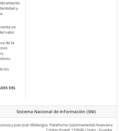
nombramiento
identidad y
a.
 venta se
del valor
iva de la
lores
os,
ctivos.
de los
ADES DEL
Sistema Nacional de Información (SNI)
zonas y Juan José Villalengua. Plataforma Gubernamental Financiera
Código Postal: 170506 / Quito - Ecuador