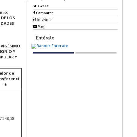
Tweet
ánico
Compartir
 DE LOS
Imprimir
TIDADES
Mail
Entérate
l
VIGÉSIMO
MONIO Y
OPULAR Y
alor de
nsferenci
a
7.548,58