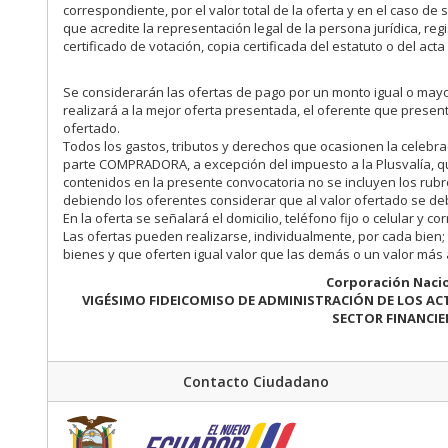
correspondiente, por el valor total de la oferta y en el caso d
que acredite la representación legal de la persona jurídica, reg
certificado de votación, copia certificada del estatuto o del ac
Se considerarán las ofertas de pago por un monto igual o mayor
realizará a la mejor oferta presentada, el oferente que present
ofertado.
Todos los gastos, tributos y derechos que ocasionen la celebrac
parte COMPRADORA, a excepción del impuesto a la Plusvalía, q
contenidos en la presente convocatoria no se incluyen los rubro
debiendo los oferentes considerar que al valor ofertado se de
En la oferta se señalará el domicilio, teléfono fijo o celular y c
Las ofertas pueden realizarse, individualmente, por cada bien; 
bienes y que oferten igual valor que las demás o un valor más a
Corporación Nacio
VIGÉSIMO FIDEICOMISO DE ADMINISTRACIÓN DE LOS AC
SECTOR FINANCIE
Contacto Ciudadano