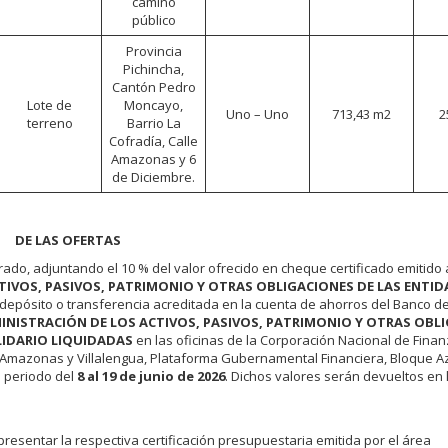
camino
público
Provincia
Pichincha,
Cantón Pedro
Lote de
Moncayo,
Uno – Uno
713,43 m2
2
terreno
Barrio La
Cofradía, Calle
Amazonas y 6
de Diciembre.
DE LAS OFERTAS
ado, adjuntando el 10 % del valor ofrecido en cheque certificado emitido 
TIVOS, PASIVOS, PATRIMONIO Y OTRAS OBLIGACIONES DE LAS ENTID
o depósito o transferencia acreditada en la cuenta de ahorros del Banco de
INISTRACIÓN DE LOS ACTIVOS, PASIVOS, PATRIMONIO Y OTRAS OBL
LIDARIO LIQUIDADAS
en las oficinas de la Corporación Nacional de Fina
. Amazonas y Villalengua, Plataforma Gubernamental Financiera, Bloque Azu
l periodo del
8 al 19 de junio de 2026
. Dichos valores serán devueltos en 
resentar la respectiva certificación presupuestaria emitida por el área